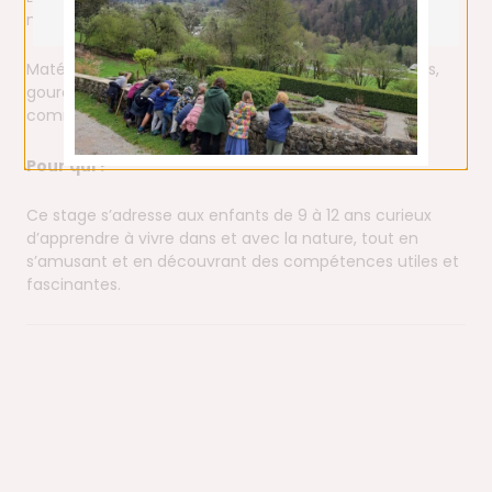
naturel sécurisé et préservé.
Matériel requis : Une liste simple (vêtements adaptés,
gourde, sac à dos, couteau de poche) sera
communiquée aux parents.
Pour qui ?
Ce stage s’adresse aux enfants de 9 à 12 ans curieux
d’apprendre à vivre dans et avec la nature, tout en
s’amusant et en découvrant des compétences utiles et
fascinantes.