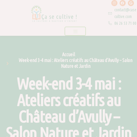
I
F
G
Aller
n
a
o
s
c
o
au
contact@case
t
e
g
a
b
l
contenu
cultive.com
g
o
e
r
o
06 26 53 71 00
a
k
m
Accueil
Week-end 3-4 mai : Ateliers créatifs au Château d’Avully – Salon
Nature et Jardin
Week-end 3-4 mai :
Ateliers créatifs au
Château d’Avully –
Salon Nature et Jardin