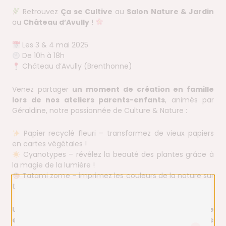
Retrouvez
Ça se Cultive
au
Salon Nature & Jardin
au
Château d’Avully
!
Les 3 & 4 mai 2025
De 10h à 18h
Château d’Avully (Brenthonne)
Venez partager
un moment de création en famille
lors de nos ateliers parents-enfants
, animés par
Géraldine, notre passionnée de Culture & Nature :
Papier recyclé fleuri – transformez de vieux papiers
en cartes végétales !
Cyanotypes – révélez la beauté des plantes grâce à
la magie de la lumière !
Tatami zome – imprimez les couleurs de la nature sur
tissu avec une technique japonaise étonnante !
Un week-end pour éveiller les sens, créer ensemble
et se reconnecter à la nature… dans un décor de